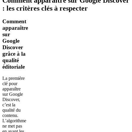
Comment apparaître sur Google Discover
: les critères clés à respecter
Comment
apparaître
sur
Google
Discover
grâce à la
qualité
éditoriale
La première
clé pour
apparaître
sur Google
Discover,
c’est la
qualité du
contenu.
L’algorithme
ne met pas
en avant les