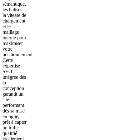
sémantique,
les balises,
la vitesse de
chargement
et le
maillage
interne pour
maximiser
votre
positionnement.
Cette
expertise
SEO
intégrée dès
la
conception
garantit un
site
performant
dès sa mise
en ligne,
prêt à capter
un trafic
qualifié
localement