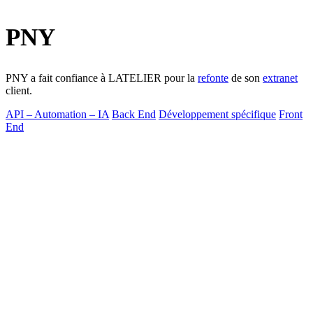
PNY
PNY a fait confiance à LATELIER pour la
refonte
de son
extranet
client.
API – Automation – IA
Back End
Développement spécifique
Front
End