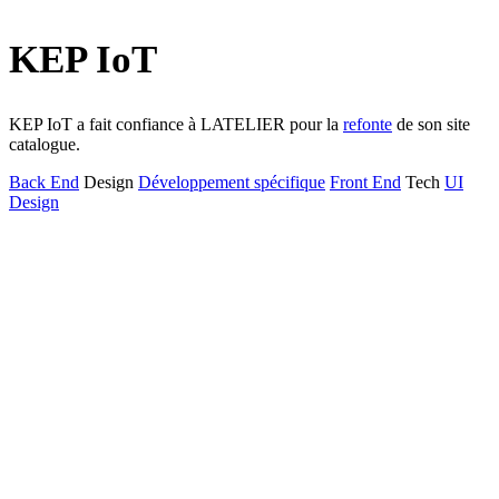
KEP IoT
KEP IoT a fait confiance à LATELIER pour la
refonte
de son site
catalogue.
Back End
Design
Développement spécifique
Front End
Tech
UI
Design