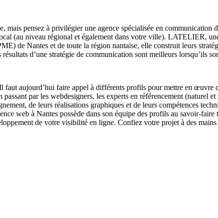
 mais pensez à privilégier une agence spécialisée en communication d
au local (au niveau régional et également dans votre ville). LATELIER, u
PME) de Nantes et de toute la région nantaise, elle construit leurs stra
es résultats d’une stratégie de communication sont meilleurs lorsqu’ils
 Il faut aujourd’hui faire appel à différents profils pour mettre en œuv
 en passant par les webdesigners, les experts en référencement (naturel 
ement, de leurs réalisations graphiques et de leurs compétences techniqu
’agence web à Nantes possède dans son équipe des profils au savoir-fair
loppement de votre visibilité en ligne. Confiez votre projet à des mains 