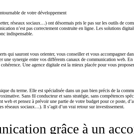
contournable de votre développement
er, réseaux sociaux…) ont désormais pris le pas sur les outils de comm
cation n’est pas correctement construite en ligne. Les solutions digital
donc indispensable.
 qui sauront vous orienter, vous conseiller et vous accompagner dans 
r une synergie entre vos différents canaux de communication web. En d’au
ans cohérence. Une agence digitale est la mieux placée pour vous propose
ue du terme. Elle est spécialisée dans un pan bien précis de la commun
imative. Sans fil conducteur et sans stratégie, sans compétences spécif
nt web et pensez à prévoir une partie de votre budget pour ce poste, d’
es réseaux sociaux…). Il s’agit d’un vrai retour sur investissement.
unication grâce à un ac