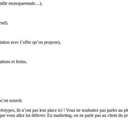
famille monoparentale…),
end),
lation avec l’offre qu’on propose),
ions et freins,
qu’on nourrit.
otypes, ils n’ont pas leur place ici ! Vous ne souhaitez pas parler au pl
que vous allez lui délivrer. En marketing, on ne parle pas au client du pro